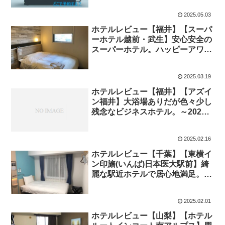
2025.05.03
ホテルレビュー【福井】【スーパ
ーホテル越前・武生】安心安全の
スーパーホテル。ハッピーアワー
サービス有りなどサービスは悪く
ないのに買い物不便なコンパクト
2025.03.19
ホテル ～2025年春～
ホテルレビュー【福井】【アズイ
ン福井】大浴場ありだが色々少し
残念なビジネスホテル。～2025
年２月～
2025.02.16
ホテルレビュー【千葉】【東横イ
ン印旛(いんば)日本医大駅前】綺
麗な駅近ホテルで居心地満足。駐
車場も完備ながら周辺の施設は少
ない。大浴場無し。～2025年1月
2025.02.01
～
ホテルレビュー【山梨】【ホテル