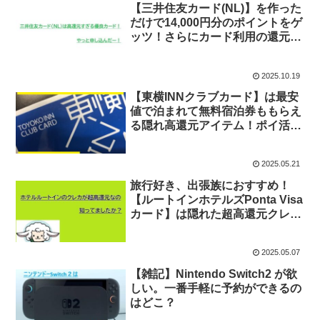
【三井住友カード(NL)】を作った
だけで14,000円分のポイントをゲ
ッツ！さらにカード利用の還元率
も圧倒的なんです！おいしすぎｗ
2025.10.19
【東横INNクラブカード】は最安
値で泊まれて無料宿泊券ももらえ
る隠れ高還元アイテム！ポイ活出
張族は絶対に入手すべし！
2025.05.21
旅行好き、出張族におすすめ！
【ルートインホテルズPonta Visa
カード】は隠れた超高還元クレ
カ！快適ホテルに泊まれてポイン
トもザックザクなんて嬉しすぎる
2025.05.07
【雑記】Nintendo Switch2 が欲
しい。一番手軽に予約ができるの
はどこ？