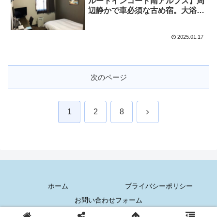
ルートインコート南アルプス】周
辺静かで車必須な古め宿。大浴場
もあって快適だが周辺何もなしで
車必須 〜2024年冬～
2025.01.17
次のページ
次
1
2
8
へ
ホーム
プライバシーポリシー
お問い合わせフォーム
© 2019 かんのんぱぱの快適生活.