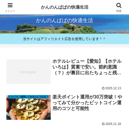
快適とお得が好きなパパのレビューと備忘録
かんのんぱぱの快適生活
メニュー
検索
かんのんぱぱの快適生活
当サイトはアフィリエイト広告を使用しています＾＾
ホテルレビュー【愛知】【ホテル
いろは】質素で安い。節約意識
（？）が裏目に出たちょっと残念
なホテル～2025年冬～
2025.12.13
楽天ポイント運用が30万突破！や
ってみて分かったビットコイン運
用のコツと可能性
2025.11.18