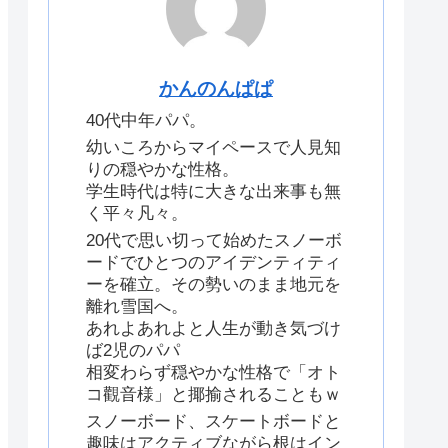
かんのんぱぱ
40代中年パパ。
幼いころからマイペースで人見知
りの穏やかな性格。
学生時代は特に大きな出来事も無
く平々凡々。
20代で思い切って始めたスノーボ
ードでひとつのアイデンティティ
ーを確立。その勢いのまま地元を
離れ雪国へ。
あれよあれよと人生が動き気づけ
ば2児のパパ
相変わらず穏やかな性格で「オト
コ觀音様」と揶揄されることもｗ
スノーボード、スケートボードと
趣味はアクティブながら根はイン