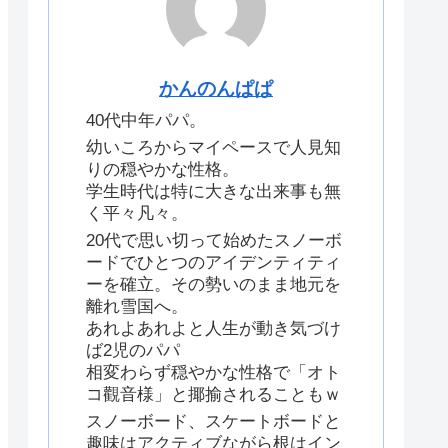
かんのんぱぱ
40代中年パパ。
幼いころからマイペースで人見知
りの穏やかな性格。
学生時代は特に大きな出来事も無
く平々凡々。
20代で思い切って始めたスノーボ
ードでひとつのアイデンティティ
ーを確立。その勢いのまま地元を
離れ雪国へ。
あれよあれよと人生が動き気づけ
ば2児のパパ
相変わらず穏やかな性格で「オト
コ觀音様」と揶揄されることもｗ
スノーボード、スケートボードと
趣味はアクティブながら根はイン