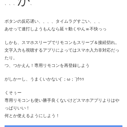
が
、、、
、
ボタンの反応遅い、、、、タイムラグすごい、、、
あせって連打しようもんなら延々動くやんｗ不快っっ
しかも、スマホスリープでリモコンもスリープ＆接続切れ。
文字入力も視聴するアプリによってはスマホ入力非対応だっ
たり。
つ、つかえん！専用リモコンを再登録しよう
がしかーし、うまくいかない(´；ω；`)ｳｩｩ
くそぅー
専用リモコンも使い勝手良くないけどスマホアプリよりはや
っぱりいい！
何とか使えるようにしよう！