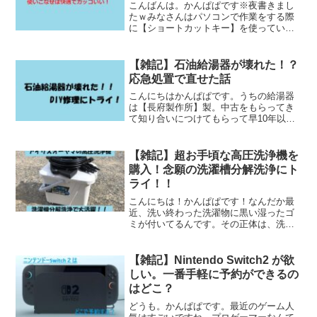
こんばんは。かんぱぱです※夜書きまし
たｗみなさんはパソコンで作業をする際
に【ショートカットキー】を使っていま
すでしょうか？「存在は知っているけど
覚えるの面倒だし必要なさそう・・・」
なんて思う気持ち、よ～く分かりますｗ
【雑記】石油給湯器が壊れた！？
でも使ってみるとその便利...
応急処置で直せた話
こんにちはかんぱぱです。うちの給湯器
は【長府製作所】製。中古をもらってき
て知り合いにつけてもらって早10年以
上。いまだに現役で素晴らしいです。そ
れまで我が家にはシャワーすらなく、水
を貯めて風呂釜で沸かすタイプだったの
【雑記】超お手頃な高圧洗浄機を
で感激したもんです。と、...
購入！念願の洗濯槽分解洗浄にト
ライ！！
こんにちは！かんぱぱです！なんだか最
近、洗い終わった洗濯物に黒い湿ったゴ
ミが付いてるんです。その正体は、洗濯
槽の見えない部分にたまった洗剤や皮脂
が固まっできたゴミ！うちの洗濯機もか
れこれ10年選手。動きは元気ですが見え
【雑記】Nintendo Switch2 が欲
ないところで汚れが溜ま...
しい。一番手軽に予約ができるの
はどこ？
どうも。かんぱぱです。最近のゲーム人