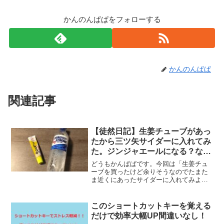
かんのんぱぱをフォローする
かんのんぱぱ
関連記事
【徒然日記】生姜チューブがあっ
たから三ツ矢サイダーに入れてみ
た。ジンジャエールになる？なら
ない？
どうもかんぱぱです。今回は「生姜チュ
ーブを買ったけど余りそうなのでたまた
ま近くにあったサイダーに入れてみよ
う」というどうでもいい【日記】ですｗ
見出し？そんなもん作りませんｗ まず
は材料。・生姜チューブ（80円くらい
このショートカットキーを覚える
の）・三ツ矢サイダー（ZE...
だけで効率大幅UP間違いなし！