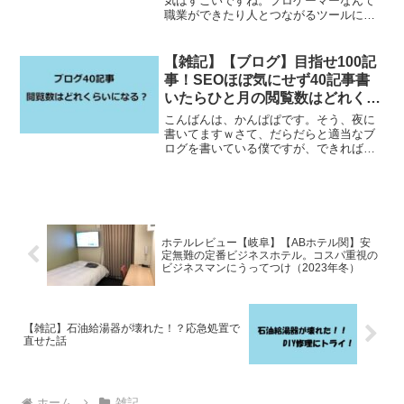
気はすごいですね。プロゲーマーなんて
職業ができたり人とつながるツールにな
ったり。いまや子供だけでなく大人が
堂々と電車内でプレイしていたりする様
子を見てファミコン世代のおじさんは
【雑記】【ブログ】目指せ100記
「時代も変わったなぁ」と感心...
事！SEOほぼ気にせず40記事書
いたらひと月の閲覧数はどれくら
い？・・・結果は思ったよりひど
こんばんは、かんぱぱです。そう、夜に
いｗ
書いてますｗさて、だらだらと適当なブ
ログを書いている僕ですが、できれば多
くの人に見てもらいたいという気持ちは
あります。一応ｗ今回は、僕の取り組み
方や記事の書き方なども含め、40記事現
在の閲覧数を備忘録とし...
ホテルレビュー【岐阜】【ABホテル関】安
定無難の定番ビジネスホテル。コスパ重視の
ビジネスマンにうってつけ（2023年冬）
【雑記】石油給湯器が壊れた！？応急処置で
直せた話
ホーム
雑記