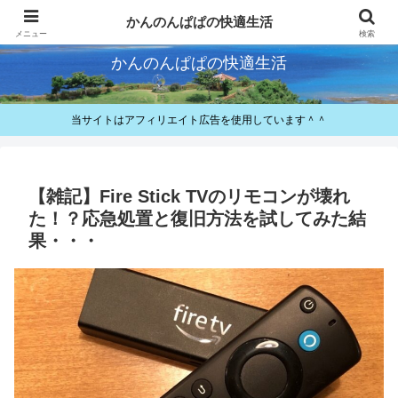
快適とお得が好きなパパのレビューと備忘録
かんのんぱぱの快適生活
メニュー
検索
かんのんぱぱの快適生活
当サイトはアフィリエイト広告を使用しています＾＾
【雑記】Fire Stick TVのリモコンが壊れ
た！？応急処置と復旧方法を試してみた結
果・・・