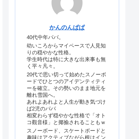
かんのんぱぱ
40代中年パパ。
幼いころからマイペースで人見知
りの穏やかな性格。
学生時代は特に大きな出来事も無
く平々凡々。
20代で思い切って始めたスノーボ
ードでひとつのアイデンティティ
ーを確立。その勢いのまま地元を
離れ雪国へ。
あれよあれよと人生が動き気づけ
ば2児のパパ
相変わらず穏やかな性格で「オト
コ觀音様」と揶揄されることもｗ
スノーボード、スケートボードと
趣味はアクティブながら根はイン